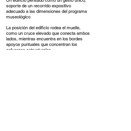
Un edificio pensado como un gesto único,
soporte de un
recorrido expositivo
adecuado a las dimensiones del programa
museológico
La posición del edificio rodea el muelle,
como un cruce elevado que conecta ambos
lados, mientras encuentra en los bordes
apoyos puntuales que concentran los
esfuerzos estructurales.
Revelando un nuevo horizonte
La propuesta del museo parte de una
implantación urbana que busca relacionar la
ciudad con el agua. A través de la
oportunidad de entender el área del
proyecto como una extensión espacio
público, la arquitectura enfatiza un posible
acercamiento a la ciudad con el mar,
revelando un nuevo horizonte.
El volumen único que alberga el programa
del museo busca integrar las diferentes
actividades propuestas en un edificio